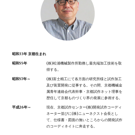
昭和33年 京都生まれ
昭和55年
(株)松浦機械製作所勤務し最先端加工技術を取
得する。
昭和57年～
(株)富士精工にて各方面の研究所様と試作加工
及び装置開発に従事する。その間、京都機械金
属青年連絡会代表幹事・京都試作ネット理事を
歴任して京都ものづくり界の発展に参画する。
平成26年～
現在、京都試作センター(株)開発試作コーディ
ネーター並びに(株)ニューネクスト会長とし
て、仕様書・図面の無いところからの開発試作
のコーディネイトに奔走する。