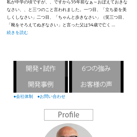
私が中学の頃ですが、、ですから55年前なぁ～おぼえておきな
なさい、、と三つのこと言われました。一つ目、「立ち姿を美
しくしなさい」二つ目、「ちゃんと歩きなさい」（笑三つ目、
「靴をそろえてぬぎなさい」と言った父は54歳で亡く …
“初代、松岡俊夫はこう言ってたこと思い出しました。” の
続きを読む
●会社体制
●お問い合わせ