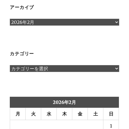
アーカイブ
ア
ー
カ
イ
カテゴリー
ブ
カ
テ
ゴ
リ
ー
2026年2月
月
火
水
木
金
土
日
1